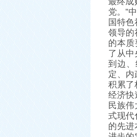
最终成
党。”
国特色
领导的
的本质
了从中
到边、
定、内
积累了
经济快
民族伟
式现代
的先进
进步的