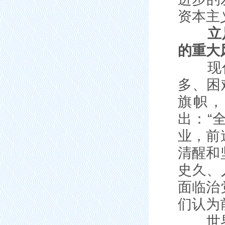
资本主
立
的重大
现代化
多、困
旗帜，
出：“
业，前
清醒和
史久、
面临治
们认为
世界百