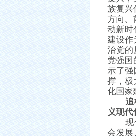
族复兴
方向、
动新时
建设作
治党的
党强国
示了强
撑，极
化国家
追
义现代
现代化
会发展