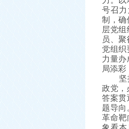
力。以
号召力
制，确
层党组
员、聚
党组织
力量办
局添彩
坚持把
政党，
答案贯
题导向
革命靶
象看本