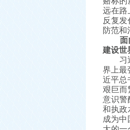
赂标的
远在路
反复发
防范和
面向未
建设世
习近平
界上最
近平总
艰巨而
意识警
和执政
成为中
大的一