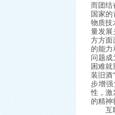
而团结
国家的
物质技
量发展
方方面
的能力
问题成
困难就
装旧酒
步增强
性，激
的精神
互联网