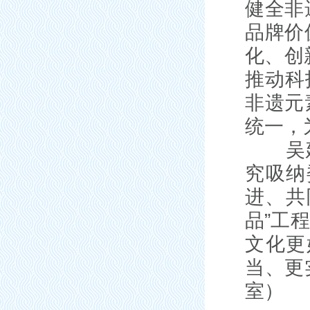
健全非
品牌价
化、创
推动科
非遗元
统一，
吴建元
究吸纳
进、共
品”工
文化更
当、更
室）