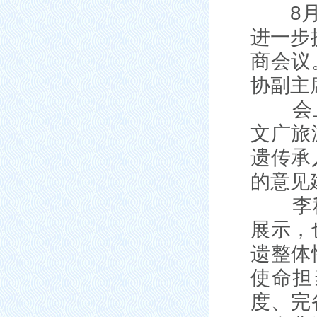
8月1
进一步
商会议
协副主
会上，
文广旅
遗传承
的意见
李秋峰
展示，
遗整体
使命担
度、完