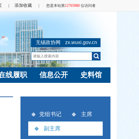
页
添加收藏
|
|
您是本站第
12765980
位访问者
无锡政协网
zx.wuxi.gov.cn
在线履职
信息公开
史料馆
党组书记
主席
副主席