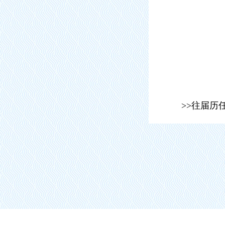
>>往届历