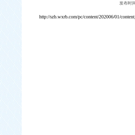
发布时间：
http://szb.wxrb.com/pc/content/202006/01/conten