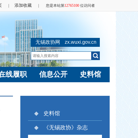
页
添加收藏
|
|
您是本站第
12765100
位访问者
无锡政协网
zx.wuxi.gov.cn
在线履职
信息公开
史料馆
史料馆
《无锡政协》杂志