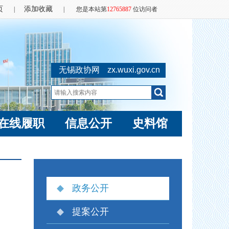
页
添加收藏
|
|
您是本站第
12765887
位访问者
无锡政协网
zx.wuxi.gov.cn
在线履职
信息公开
史料馆
政务公开
提案公开